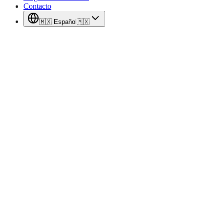
Contacto
🇲🇽
Español
🇲🇽
Agendar Cita