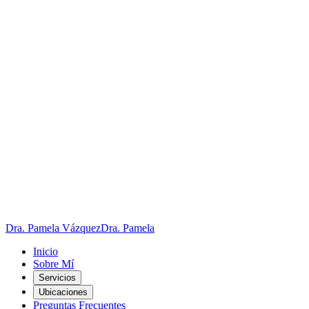
Saltar al contenido principal
Dra. Pamela Vázquez
Dra. Pamela
Inicio
Sobre Mí
Servicios
Ubicaciones
Preguntas Frecuentes